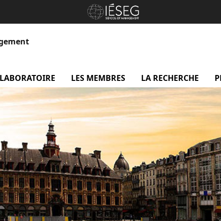
agement
 LABORATOIRE
menu Le laboratoire
LES MEMBRES
menu Les membres
LA RECHERCHE
me
P