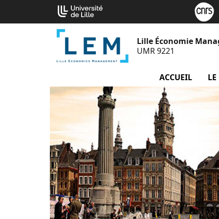
Aller
Cookies management panel
au
contenu
Lille Économie Man
UMR 9221
ACCUEIL
LE