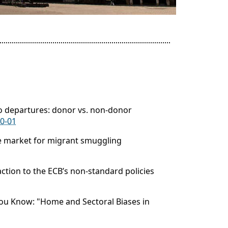
0
 to departures: donor vs. non‐donor
0-01
he market for migrant smuggling
ction to the ECB’s non-standard policies
you Know: "Home and Sectoral Biases in