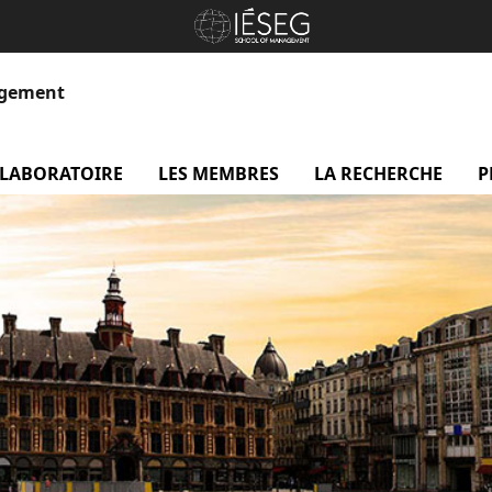
agement
 LABORATOIRE
menu Le laboratoire
LES MEMBRES
menu Les membres
LA RECHERCHE
me
P