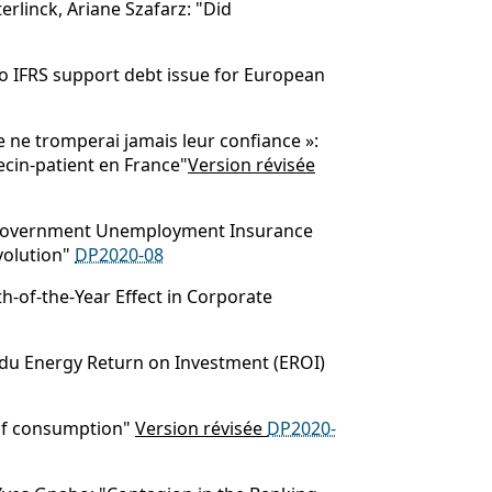
erlinck, Ariane Szafarz: "Did
Do IFRS support debt issue for European
 ne tromperai jamais leur confiance »:
ecin-patient en France"
Version révisée
 "Government Unemployment Insurance
Evolution"
DP2020-08
h-of-the-Year Effect in Corporate
 du Energy Return on Investment (EROI)
sof consumption"
Version révisée
DP2020-