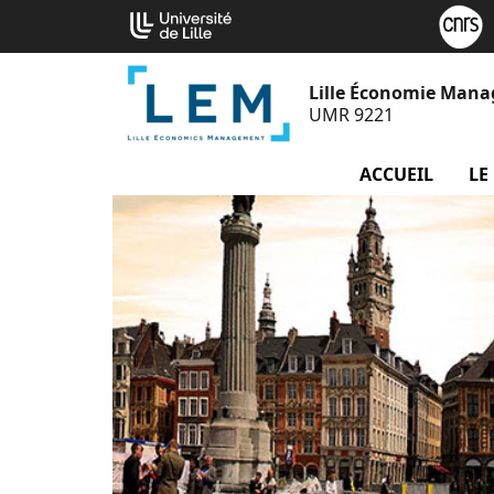
Aller
Cookies management panel
au
contenu
Lille Économie Man
UMR 9221
ACCUEIL
LE