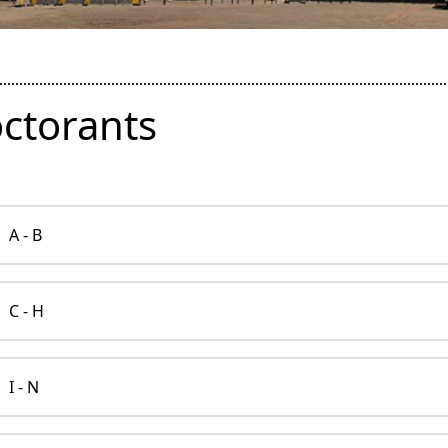
ctorants
A - B
C - H
I - N