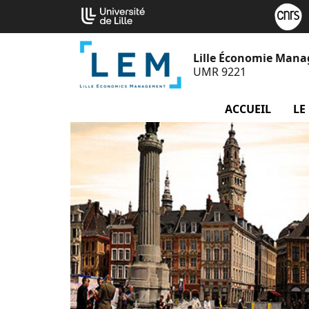
Aller
Cookies management panel
au
contenu
Lille Économie Man
UMR 9221
ACCUEIL
LE