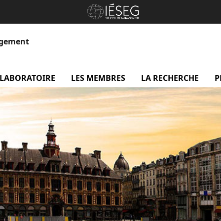
agement
 LABORATOIRE
menu Le laboratoire
LES MEMBRES
menu Les membres
LA RECHERCHE
me
P