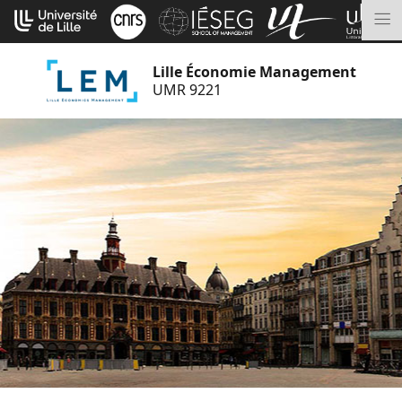
Aller
Cookies management panel
au
M
contenu
Lille Économie Management
UMR 9221