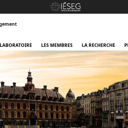
agement
 LABORATOIRE
menu Le laboratoire
LES MEMBRES
menu Les membres
LA RECHERCHE
me
P