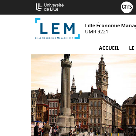
Aller
Cookies management panel
au
contenu
Lille Économie Man
UMR 9221
ACCUEIL
LE