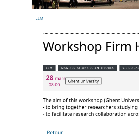
LEM
Workshop Firm H
LEM
MANIFESTATIONS SCIENTIFIQUES
VIE DU LA
28
mars
Ghent University
08:00 -
The aim of this workshop (Ghent Universi
- to bring together researchers studying
- to facilitate research collaboration acro
Retour