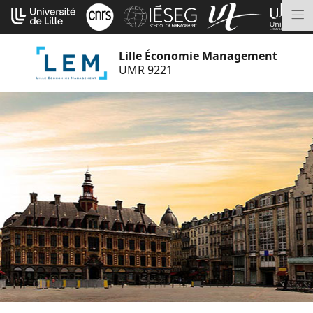
Aller
Cookies management panel
au
M
contenu
Lille Économie Management
UMR 9221