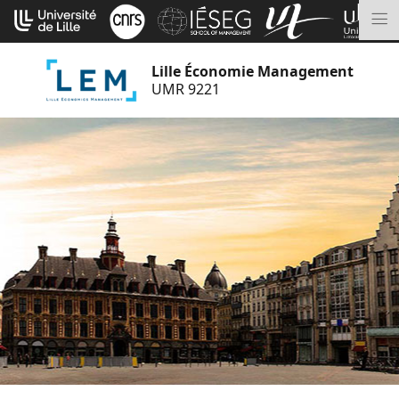
Aller
Cookies management panel
au
M
contenu
Lille Économie Management
UMR 9221