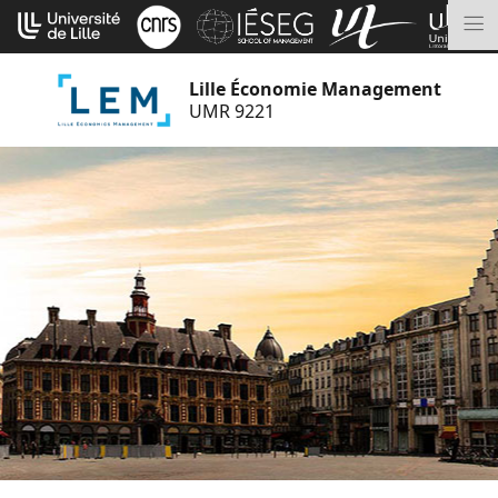
Aller
Cookies management panel
au
M
contenu
Lille Économie Management
UMR 9221