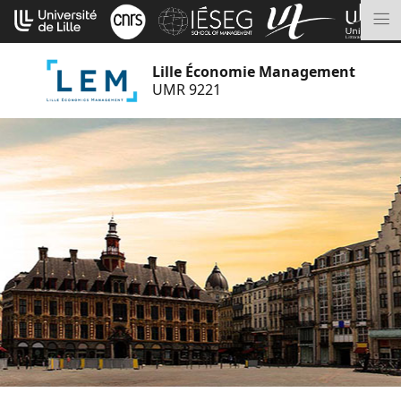
Aller
Cookies management panel
au
M
contenu
Lille Économie Management
UMR 9221