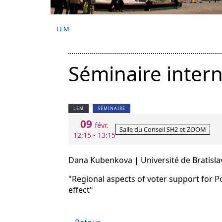
LEM
Séminaire intern
LEM
SÉMINAIRE
09
févr.
Salle du Conseil SH2 et ZOOM
12:15 - 13:15
Dana Kubenkova | Université de Bratisla
"Regional aspects of voter support for P
effect"