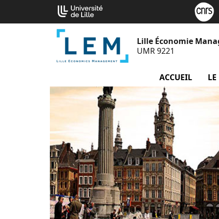
Aller
Cookies management panel
au
contenu
Lille Économie Man
UMR 9221
ACCUEIL
LE