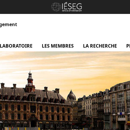
agement
 LABORATOIRE
menu Le laboratoire
LES MEMBRES
menu Les membres
LA RECHERCHE
me
P