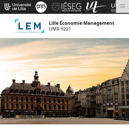
Aller
Cookies management panel
au
M
contenu
Lille Économie Management
UMR 9221