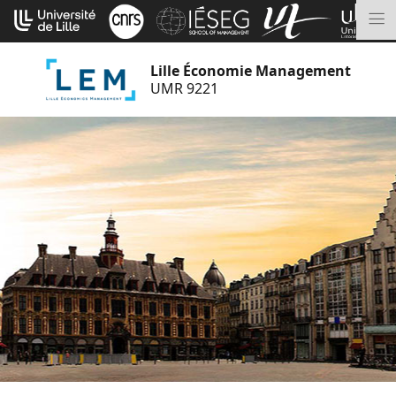
Aller
Cookies management panel
au
M
contenu
Lille Économie Management
UMR 9221