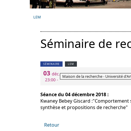
LEM
Séminaire de re
SÉMINAIRE
LEM
03
déc.
Maison de la recherche - Université d'Arto
23:00 -
Séance du 04 décembre 2018 :
Kwaney Bebey Giscard :"Comportement st
synthèse et propositions de recherche"
Retour