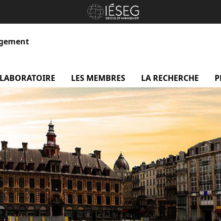
agement
 LABORATOIRE
menu Le laboratoire
LES MEMBRES
menu Les membres
LA RECHERCHE
me
P