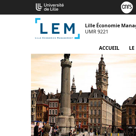
Aller
Cookies management panel
au
contenu
Lille Économie Man
UMR 9221
ACCUEIL
LE