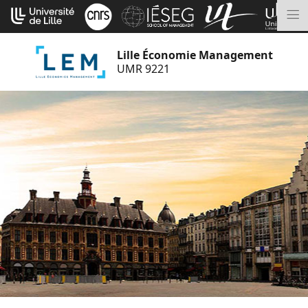
Aller
Cookies management panel
au
M
contenu
Lille Économie Management
UMR 9221