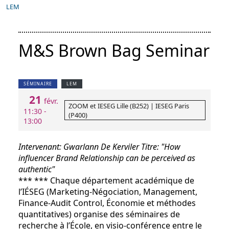
LEM
M&S Brown Bag Seminar
SÉMINAIRE
LEM
21
févr.
ZOOM et IESEG Lille (B252) | IESEG Paris
11:30 -
(P400)
13:00
Intervenant: Gwarlann De Kerviler
Titre: "
How
influencer Brand Relationship can be perceived as
authentic"
*** *** Chaque département académique de
l’IÉSEG (Marketing-Négociation, Management,
Finance-Audit Control, Économie et méthodes
quantitatives) organise des séminaires de
recherche à l’École, en visio-conférence entre le