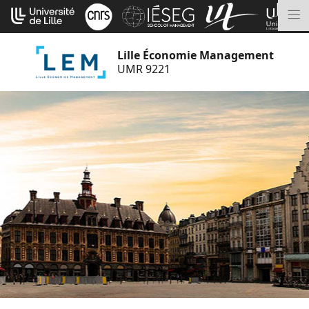
Aller
Cookies management panel
au
M
contenu
Lille Économie Management
UMR 9221