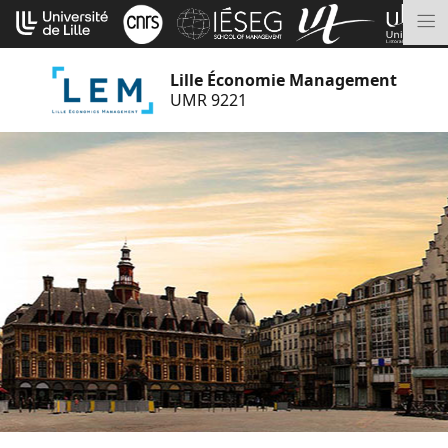
Aller
Cookies management panel
au
M
contenu
Lille Économie Management
UMR 9221