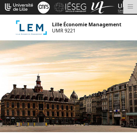
Aller
Cookies management panel
au
M
contenu
Lille Économie Management
UMR 9221