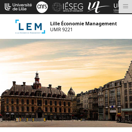
Aller
Cookies management panel
au
M
contenu
Lille Économie Management
UMR 9221