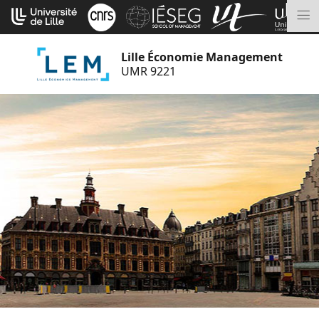
Aller
Cookies management panel
au
M
contenu
Lille Économie Management
UMR 9221