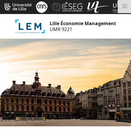
Aller
Cookies management panel
au
M
contenu
Lille Économie Management
UMR 9221