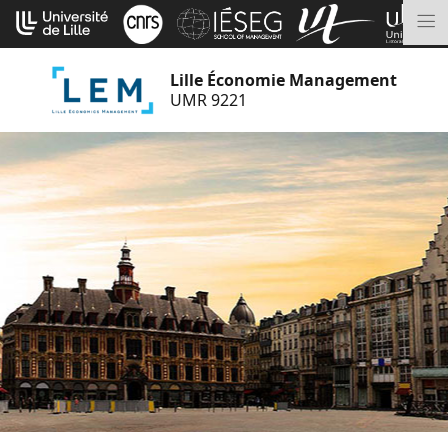
Aller
Cookies management panel
au
M
contenu
Lille Économie Management
UMR 9221