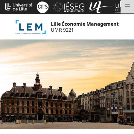
Aller
Cookies management panel
au
M
contenu
Lille Économie Management
UMR 9221