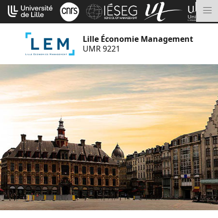
Aller
Cookies management panel
au
M
contenu
Lille Économie Management
UMR 9221