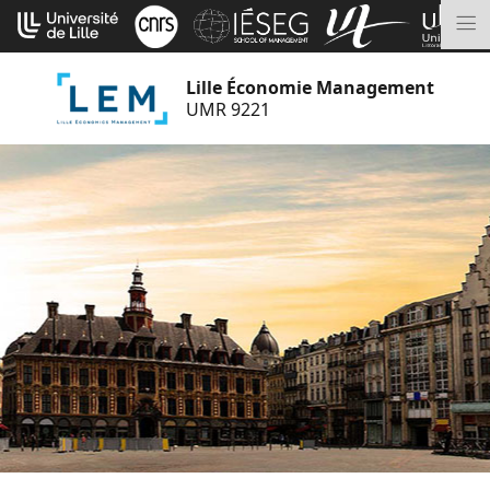
Aller
Cookies management panel
au
M
contenu
Lille Économie Management
UMR 9221