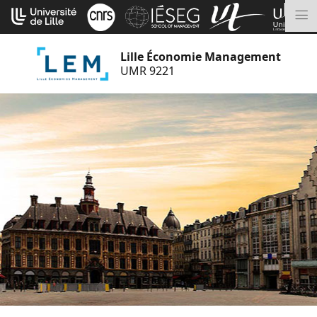
Aller
Cookies management panel
au
M
contenu
Lille Économie Management
UMR 9221