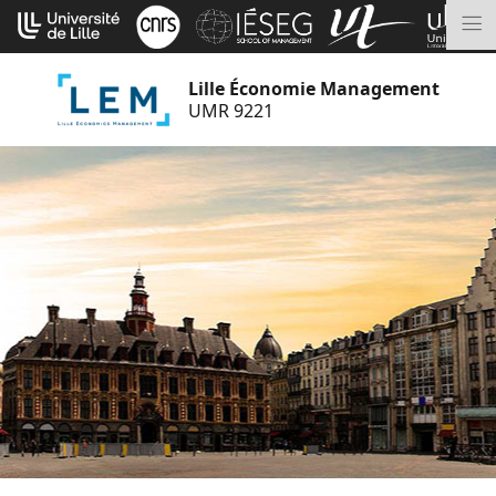
Aller
Cookies management panel
au
M
contenu
Lille Économie Management
UMR 9221