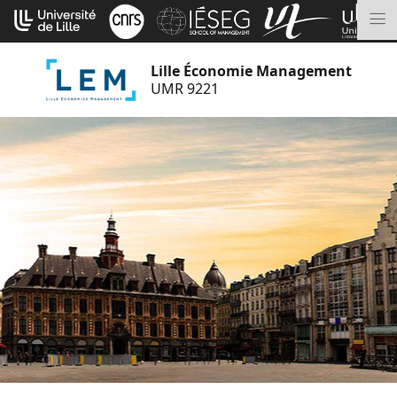
Aller
Cookies management panel
au
M
contenu
Lille Économie Management
UMR 9221