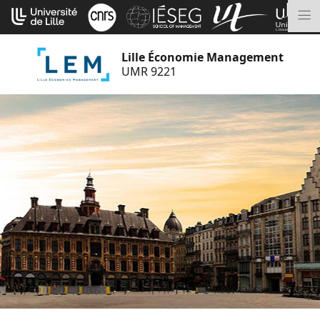
Aller
Cookies management panel
au
M
contenu
Lille Économie Management
UMR 9221