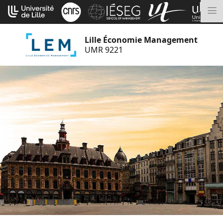
Aller
Cookies management panel
au
M
contenu
Lille Économie Management
UMR 9221