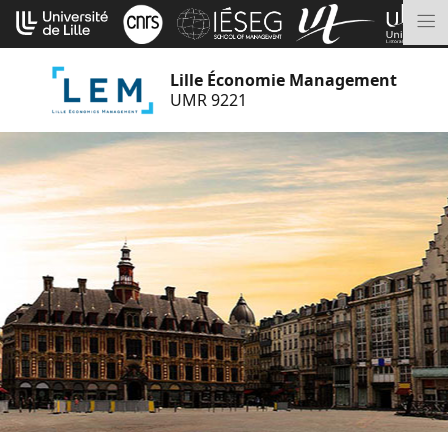
Aller
Cookies management panel
au
M
contenu
Lille Économie Management
UMR 9221