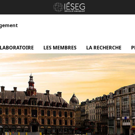
agement
 LABORATOIRE
menu Le laboratoire
LES MEMBRES
menu Les membres
LA RECHERCHE
me
P